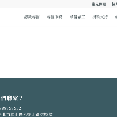
常見問題
檢
認識尋醫
尋醫服務
尋醫志工
捐款支持
我們聯繫？
988858532
台北市松山區光復北路3號3樓