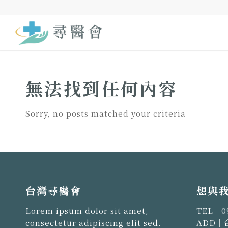
無法找到任何內容
Sorry, no posts matched your criteria
台灣尋醫會
想與
Lorem ipsum dolor sit amet,
TEL｜
0
consectetur adipiscing elit sed.
ADD｜