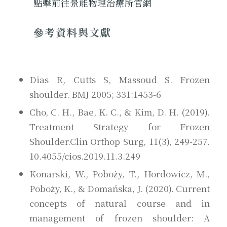
點擊前往景能物理治療所官網
參考資料與文獻
Dias R, Cutts S, Massoud S. Frozen
shoulder. BMJ 2005; 331:1453-6
Cho, C. H., Bae, K. C., & Kim, D. H. (2019).
Treatment Strategy for Frozen
Shoulder.Clin Orthop Surg, 11(3), 249-257.
10.4055/cios.2019.11.3.249
Konarski, W., Poboży, T., Hordowicz, M.,
Poboży, K., & Domańska, J. (2020). Current
concepts of natural course and in
management of frozen shoulder: A