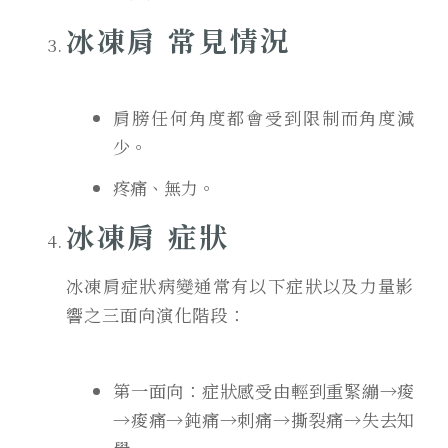
冰凍肩 常見情況
肩膀任何角度都會受到限制而角度減
少。
疼痛、無力
。
冰凍肩 症狀
冰凍肩症狀病變通常有以下症狀以及力量影
響之三面向演化階段：
第一面向：症狀感受由輕到重
緊繃→痠
→痠痛→鈍痛→刺痛→撕裂痛→失去知