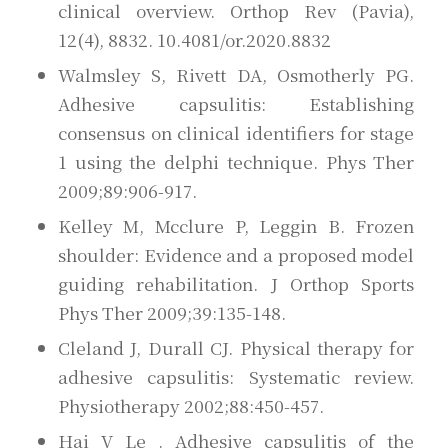
clinical overview. Orthop Rev (Pavia),
12(4), 8832. 10.4081/or.2020.8832
Walmsley S, Rivett DA, Osmotherly PG.
Adhesive capsulitis: Establishing
consensus on clinical identifiers for stage
1 using the delphi technique. Phys Ther
2009;89:906-917.
Kelley M, Mcclure P, Leggin B. Frozen
shoulder: Evidence and a proposed model
guiding rehabilitation. J Orthop Sports
Phys Ther 2009;39:135-148.
Cleland J, Durall CJ. Physical therapy for
adhesive capsulitis: Systematic review.
Physiotherapy 2002;88:450-457.
Hai V Le . Adhesive capsulitis of the