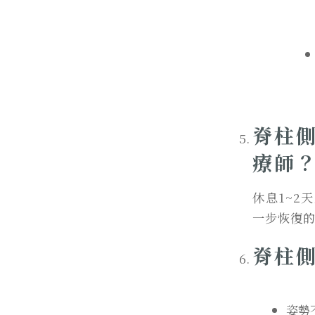
脊柱
療師
休息1~
一步恢復
脊柱
姿勢