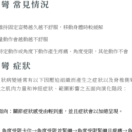
彎 常見情況
維持固定姿勢越久越不舒服，移動身體時較緩解
量動作會越動越不舒服
特定動作或角度下動作產生疼痛、角度受限，其他動作不會
彎 症狀
症狀病變通常有以下因壓迫組織而產生之症狀以及脊椎側
配之肌肉力量和神經症狀、範圍影響之五面向演化階段：
面向：
關節症狀感受由輕到重，並且症狀會以加總呈現
。
角度受限卡住→角度受限並緊繃→角度受限緊繃且痠痛→