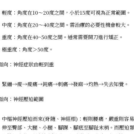
輕度：角度在10～20度之間，小於15度可視為正常範圍。
中度：角度在20～40度之間。需治療的必要性機會較大。
重度：角度在40~50度之間。通常需要開刀進行矯正。
極重度：角度＞50度。
面向：
神經
症狀由輕到重
緊繃→痠→痠痛→鈍痛→刺痛→發麻→灼熱→失去知覺。
面向：
神經壓迫範圍
中樞神經壓迫而來(脊隨、神經根)：輕則腰痛，嚴重則容
伸至臀部、大腿、小腿、腳踝、腳底至腳趾末梢。而壓迫