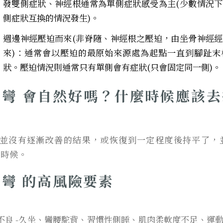
發雙側症狀、神經根通常為單側症狀感受為主(少數情況
側症狀互換的情況發生)。
週邊神經壓迫而來(非脊隨、神經根之壓迫，由坐骨神經
來)：通常會以壓迫的最原始來源處為起點一直到腳趾末
狀。壓迫情況則通常只有單側會有症狀(只會固定同一側)。
側彎
會自然好嗎？什麼時候應該去
？
2天並沒有逐漸改善的結果，或恢復到一定程度後持平了，
的時候。
側彎
的高風險要素
不良 -久坐、彎腰駝背、習慣性側睡、肌肉柔軟度不足、運