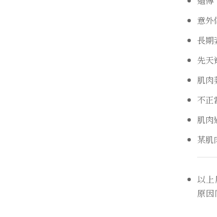
遺傳
意外
長期
先天
肌肉
不正
肌肉
某肌
以上
原因