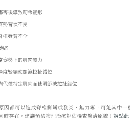
傷害後導致韌帶變形
姿勢習慣不良
脊椎發育不全
萎縮
當姿勢下的肌肉發力
過度緊繃使關節拉扯錯位
肉代償特定肌肉而使關節被拉扯錯位
原因都可以造成脊椎側彎或發炎、無力等，可能其中一
同時存在。建議預約物理治療評估檢查釐清原貌
！
請點此