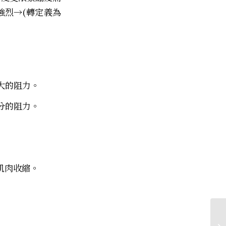
強烈→(轉定義為
大的阻力。
分的阻力。
肌肉收縮。