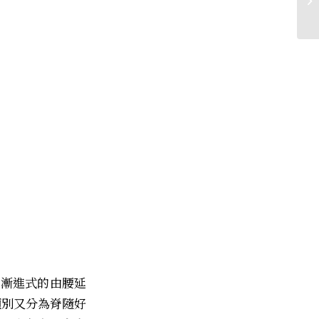
易漸進式的由腰延
類別又分為脊隨好