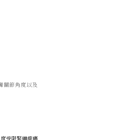
彎關節角度以及
角度受限緊繃痠痛