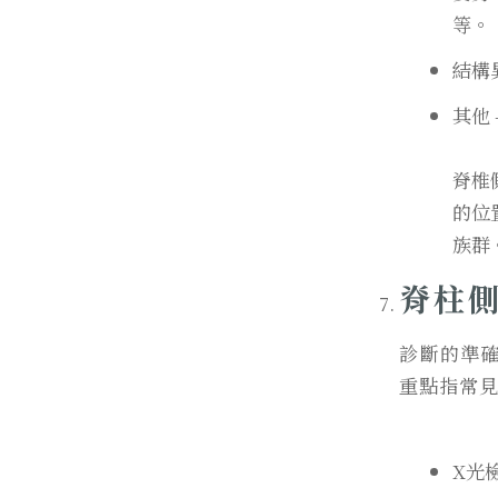
等。
結構
其他
脊椎
的位
族群
脊柱
診斷的準
重點指常
X光