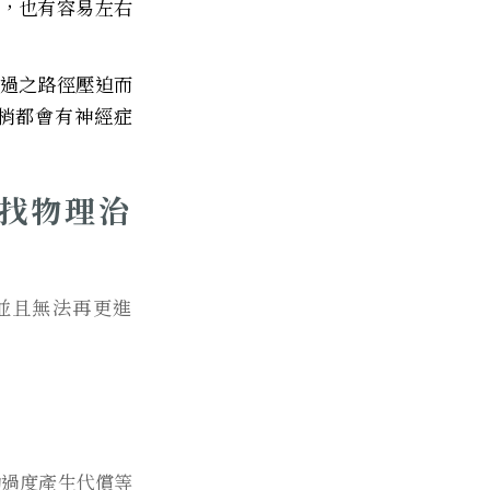
下，也有容易左右
經過之路徑壓迫而
梢都會有神經症
找物理治
並且無法再更進
動過度產生代償等