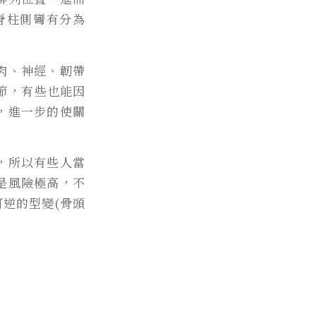
脊柱側彎有分為
肉、神經、韌帶
節，有些也能因
，進一步的使關
，所以有些人當
是風險極高，不
逆的型變(骨頭