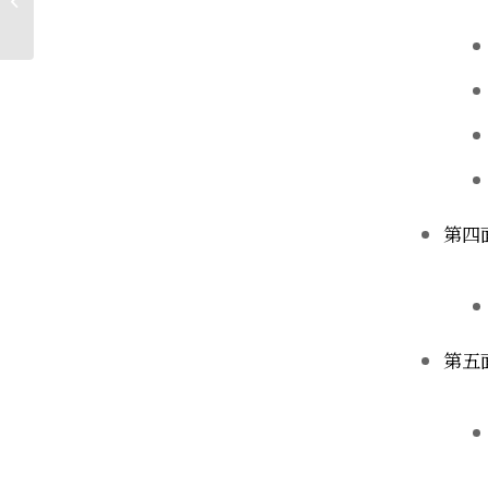
松�...
第四
第五