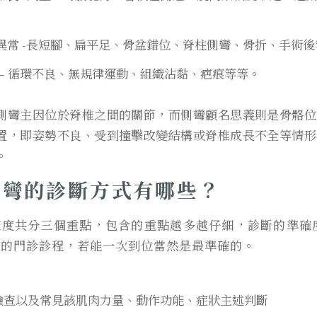
異常 -長短腳、扁平足、骨盆錯位、脊柱側彎、骨折、手術後
 – 循環不良、無規律運動、組織沾黏、疤痕等等。
側彎主因位於脊椎之間的關節，而側彎顧名思義則是骨骼位
置，即姿勢不良、受到撞擊改變結構或脊椎成長不全等情形
。
側彎的診斷方式有哪些？
確度共分三個重點，包含的重點越多越仔細，診斷的準確
見的門診診程，若能一次到位當然是最準確的。
檢查以及常見該肌肉力量、動作功能、症狀主述判斷