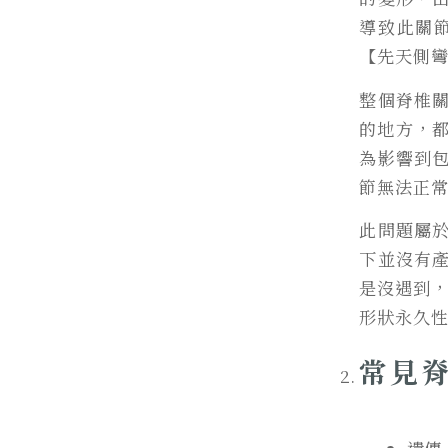
導致此關
【
先天側
整個脊椎
的地方，
為影響到
節無法正
此問題屬
下並沒有
是沒遇到
形狀永久性
常見脊