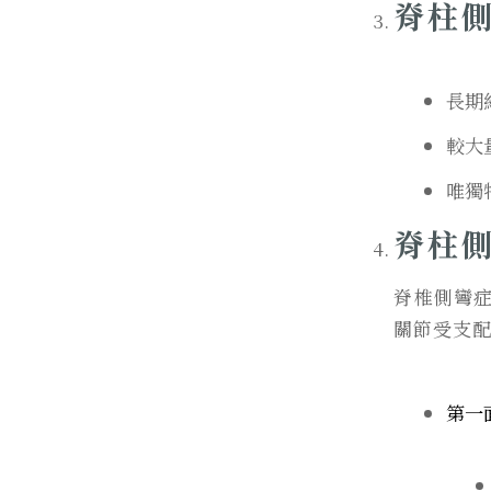
脊柱側
長期
較大
唯獨
脊柱側
脊椎側彎
關節受支
第一