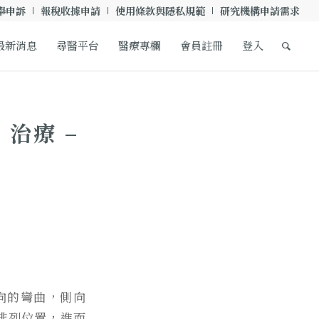
舉申訴
報稅收據申請
使用條款與隱私規範
研究機構申請需求
最新消息
尋醫平台
醫療專欄
會員註冊
登入
治療 –
側向的彎曲，側向
排列位置，進而