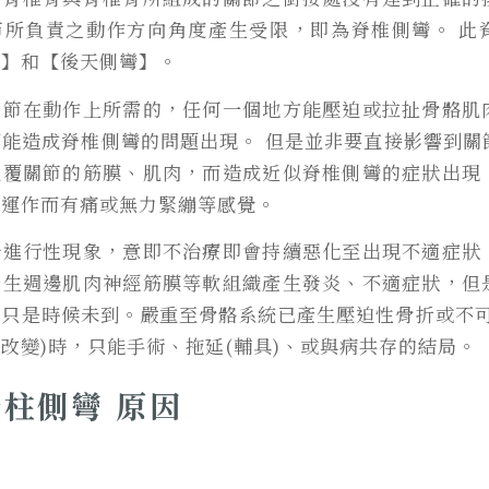
節所負責之動作方向角度產生受限，即為脊椎側彎。
此
彎】和【後天側彎】。
關節在動作上所需的，任何一個地方能壓迫或拉扯骨骼肌
都能造成脊椎側彎的問題出現。
但是並非要直接影響到關
包覆關節的筋膜、肌肉，而造成近似脊椎側彎的症狀出現
常運作而有痛或無力緊繃等感覺
。
於進行性現象，意即不治療即會持續惡化至出現不適症狀
產生週邊肌肉神經筋膜等軟組織產生發炎、不適症狀，但
，只是時候未到。嚴重至骨骼系統已產生壓迫性骨折或不可
改變)時，只能手術、拖延(輔具)、或與病共存的結局。
柱側彎 原因